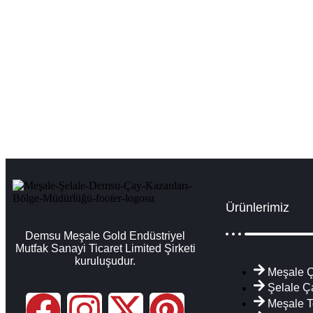
Şanlıurfa Çay Kazanları İmalatı Satışı Serv
Şanlıurfa çay kazanı fiyatları ve modelleri, , sanayi tipi çay maki
Ürünlerimiz
Demsu Meşale Gold Endüstriyel
Mutfak Sanayi Ticaret Limited Şirketi
kuruluşudur.
Meşale Ç
Şelale Ç
Meşale T