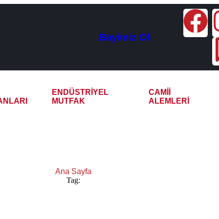
Bayimiz Ol
ENDÜSTRIYEL
CAMII
ANLARI
MUTFAK
ALEMLERI
a 4 Demlikli Çay Kazanı
Ana Sayfa
Tag:
Şanlıurfa 4 Demlikli Çay Kazanı