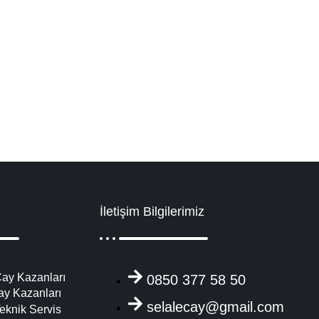
isi Yedek Parça
nesi, çay ocağı kazanları kapsamında çay kazanı imalatçıları, işletmele
Detaylı İncele
İletişim Bilgilerimiz
ay Kazanları
0850 377 58 50
ay Kazanları
selalecay@gmail.com
eknik Servis