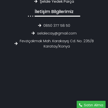
Şelale Yedek Parça
İletişim Bilgilerimiz
0850 377 58 50
selalecay@gmail.com
Fevziçakmak Mah. Karakayış Cd. No: 235/B
Karatay/Konya
Satın Alma