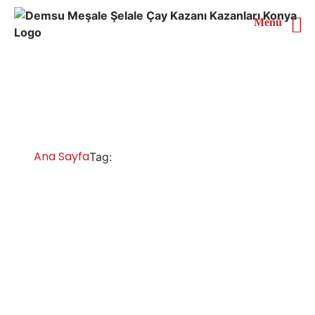
Menü
Samsun Meşale Çay
Kazanı
Ana Sayfa
Samsun Meşale Çay Kazanı
Tag:
Samsun Çay Kazanları İmalatı Satışı
Servisi Yedek Parça
Samsun chromat çay kazanı, inox çay kazanı, çay