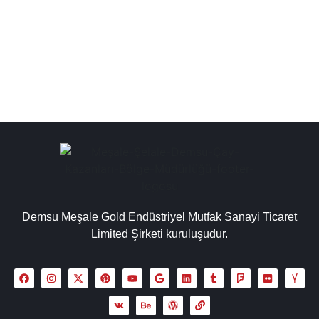
makinesi semaver, toptan çay kazanı üreticileri, çay
kazanı fabrika satış mağazası olarak...
Detaylı İncele
Demsu Meşale Gold Endüstriyel Mutfak Sanayi Ticaret
Limited Şirketi kuruluşudur.