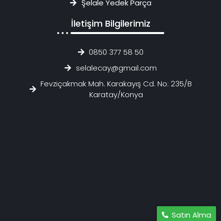
Şelale Yedek Parça
İletişim Bilgilerimiz
0850 377 58 50
selalecay@gmail.com
Fevziçakmak Mah. Karakayış Cd. No: 235/B
Karatay/Konya
Satın Alma