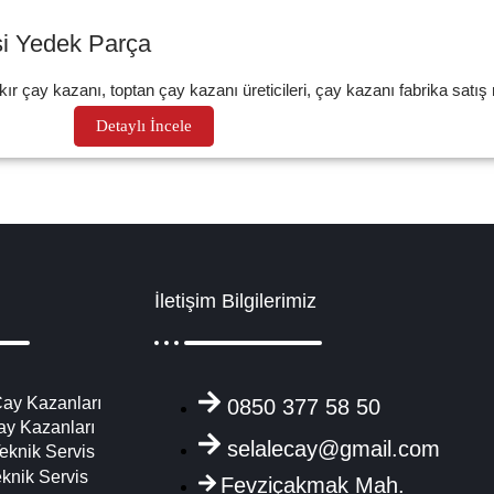
si Yedek Parça
 çay kazanı, toptan çay kazanı üreticileri, çay kazanı fabrika satış
Detaylı İncele
İletişim Bilgilerimiz
ay Kazanları
0850 377 58 50
ay Kazanları
selalecay@gmail.com
eknik Servis
eknik Servis
Fevziçakmak Mah.