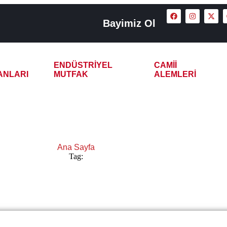
Bayimiz Ol
ENDÜSTRIYEL
CAMII
ANLARI
MUTFAK
ALEMLERI
a Çay Kazanı Satın Al
Ana Sayfa
Tag:
Sakarya Çay Kazanı Satın Al