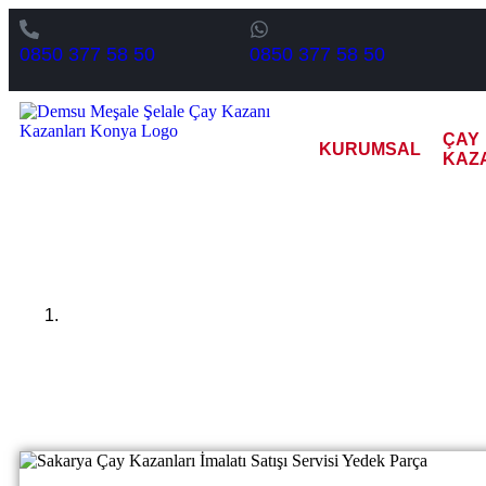
0850 377 58 50
0850 377 58 50
ÇAY
KURUMSAL
KAZ
Sakary