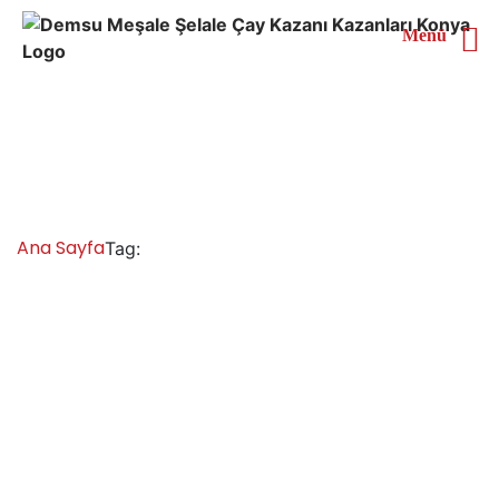
Menü
Rize Elektrikli Doğalgazlı
Çay Kazanı
Ana Sayfa
Rize Elektrikli Doğalgazlı Çay Kazanı
Tag:
Rize Çay Kazanları İmalatı Satışı Servisi
Yedek Parça
Rize çay kazanı fiyatları ve modelleri, çay kazanı çay
ocağı fiyatları, çay kazanları çay kazanı ve çay makinesi