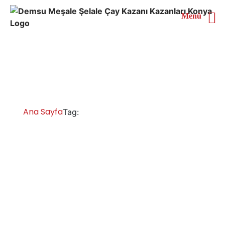
Menü
Rize Doğal Gazlı Çay
Kazanı
Ana Sayfa
Rize Doğal Gazlı Çay Kazanı
Tag:
Rize Çay Kazanları İmalatı Satışı Servisi
Yedek Parça
Rize çay kazanı fiyatları ve modelleri, çay kazanı çay
ocağı fiyatları, çay kazanları çay kazanı ve çay makinesi