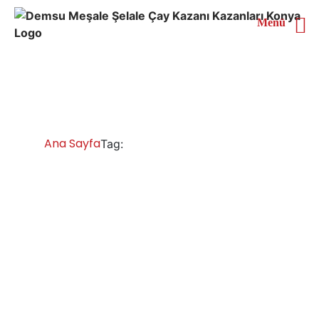
Menü
Rize Çay Kazanı Satın Al
Ana Sayfa
Rize Çay Kazanı Satın Al
Tag:
Rize Çay Kazanları İmalatı Satışı Servisi
Yedek Parça
Rize çay kazanı fiyatları ve modelleri, çay kazanı çay
ocağı fiyatları, çay kazanları çay kazanı ve çay makinesi