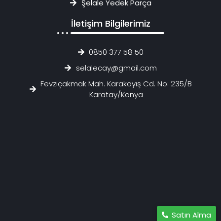
Şelale Yedek Parça
İletişim Bilgilerimiz
0850 377 58 50
selalecay@gmail.com
Fevziçakmak Mah. Karakayış Cd. No: 235/B
Karatay/Konya
Satın Alma