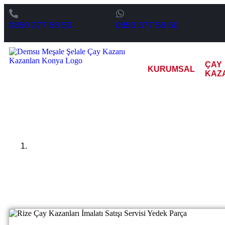
0850 377 58 50
0850 377 58 50
ÇAY
KURUMSAL
KAZ
Rize 2