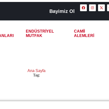
Bayimiz Ol
ENDÜSTRIYEL
CAMII
ANLARI
MUTFAK
ALEMLERI
 Demlikli Çay Kazanı
Ana Sayfa
Tag:
Rize 2 Demlikli Çay Kazanı