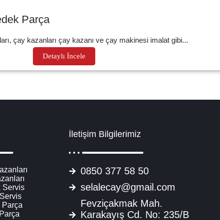
Yedek Parça
ları, çay kazanları çay kazanı ve çay makinesi imalat gibi...
Detaylı İncele
İletişim Bilgilerimiz
azanları
0850 377 58 50
zanları
selalecay@gmail.com
 Servis
 Servis
Fevziçakmak Mah.
 Parça
Karakayış Cd. No: 235/B
 Parça