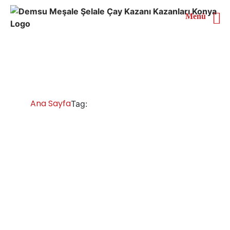
Menü
Ordu Meşale Çay Kazanı
Ana Sayfa
Ordu Meşale Çay Kazanı
Tag:
Ordu Çay Kazanları İmalatı Satışı Servisi
Yedek Parça
Ordu çay kazanı fiyatları ve modelleri, sanayi tipi çay
kazanları çeşitleri ile her işletmeye ve çay severin