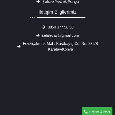
Şelale Yedek Parça
İletişim Bilgilerimiz
0850 377 58 50
selalecay@gmail.com
Fevziçakmak Mah. Karakayış Cd. No: 235/B
Karatay/Konya
Satın Alma