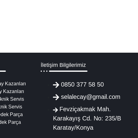
Yedek Parça
şitleri, işletmelerin her türlü ihtiyaçlarına uygun geniş bir seçenek su
Detaylı İncele
İletişim Bilgilerimiz
y Kazanları
0850 377 58 50
y Kazanları
selalecay@gmail.com
knik Servis
nik Servis
Fevziçakmak Mah.
edek Parça
Karakayış Cd. No: 235/B
dek Parça
Karatay/Konya