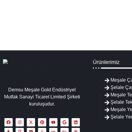
Niğde Çay Kazanları İmalatı Satışı Servisi 
Niğde çay kazanı fiyatları ve modelleri, sanayi tipi çay kazanları çe
Ürünlerimiz
Meşale Ça
Şelale Ça
Demsu Meşale Gold Endüstriyel
Meşale Te
Mutfak Sanayi Ticaret Limited Şirketi
Şelale Tek
kuruluşudur.
Meşale Y
Şelale Ye