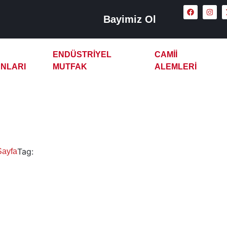
Bayimiz Ol
ENDÜSTRIYEL
CAMII
NLARI
MUTFAK
ALEMLERI
lektrikli Çay Kazanı
Tag:
Sayfa
Niğde Elektrikli Çay Kazanı