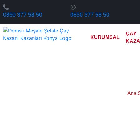
0850 377 58 50
0850 377 58 50
ÇAY
KURUMSAL
KAZA
Niğde E
Ana 