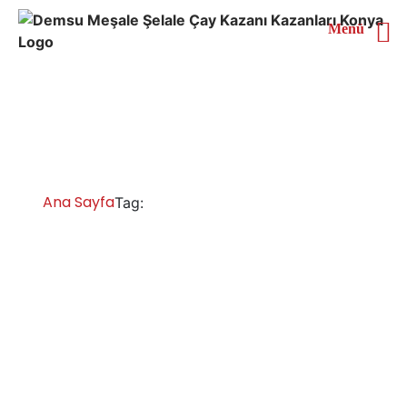
Menü
Niğde 6 Demlikli Çay
Kazanı
Ana Sayfa
Niğde 6 Demlikli Çay Kazanı
Tag:
Niğde Çay Kazanları İmalatı Satışı Servisi
Yedek Parça
Niğde çay kazanı fiyatları ve modelleri, sanayi tipi çay
kazanları çeşitleri, işletmelerin her türlü ihtiyaçlarına