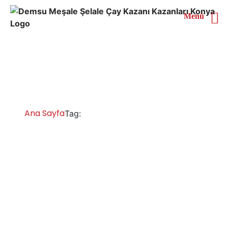
Menü
Muş Endüstriyel Çay
Kazanı
Ana Sayfa
Muş Endüstriyel Çay Kazanı
Tag:
Muş Çay Kazanları İmalatı Satışı Servisi
Yedek Parça
Muş çay kazanı çay ocağı fiyatları, sanayi tipi çay
kazanları, otomatik çay kazanları, en i̇yi endüstriyel çay