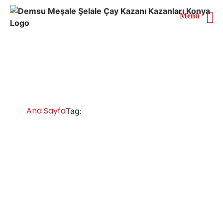
Menü
Muş 4 Demlikli Çay
Kazanı
Ana Sayfa
Muş 4 Demlikli Çay Kazanı
Tag:
Muş Çay Kazanları İmalatı Satışı Servisi
Yedek Parça
Muş çay kazanı çay ocağı fiyatları, sanayi tipi çay
kazanları, otomatik çay kazanları, en i̇yi endüstriyel çay