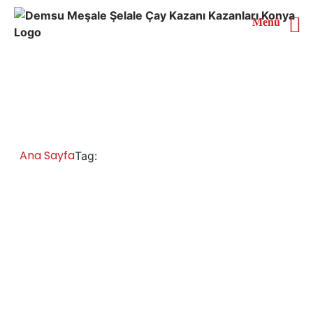
Menü
Muğla Yarı Otomatik Çay
Kazanı
Ana Sayfa
Muğla Yarı Otomatik Çay Kazanı
Tag:
Muğla Çay Kazanları İmalatı Satışı Servisi
Yedek Parça
Muğla gazlı elektrikli tüplü ve doğalgazlı çay kazanı
fiyatları, çay ocağı fiyatları, elektrikli çay kazanı fiyatları