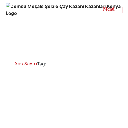
Menü
Muğla Full Akıllı Çay
Kazanı
Ana Sayfa
Muğla Full Akıllı Çay Kazanı
Tag:
Muğla Çay Kazanları İmalatı Satışı Servisi
Yedek Parça
Muğla gazlı elektrikli tüplü ve doğalgazlı çay kazanı
fiyatları, çay ocağı fiyatları, elektrikli çay kazanı fiyatları