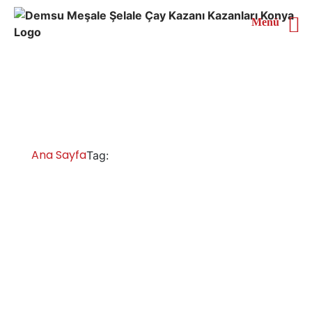
Menü
Muğla 5 Demlikli Çay
Kazanı
Ana Sayfa
Muğla 5 Demlikli Çay Kazanı
Tag:
Muğla Çay Kazanları İmalatı Satışı Servisi
Yedek Parça
Muğla gazlı elektrikli tüplü ve doğalgazlı çay kazanı
fiyatları, çay ocağı fiyatları, elektrikli çay kazanı fiyatları