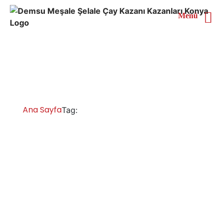
Menü
Muğla 3 Demlikli Çay
Kazanı
Ana Sayfa
Muğla 3 Demlikli Çay Kazanı
Tag:
Muğla Çay Kazanları İmalatı Satışı Servisi
Yedek Parça
Muğla gazlı elektrikli tüplü ve doğalgazlı çay kazanı
fiyatları, çay ocağı fiyatları, elektrikli çay kazanı fiyatları