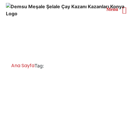
Menü
Mersin Endüstriyel Çay
Kazanı
Ana Sayfa
Mersin Endüstriyel Çay Kazanı
Tag:
Mersin Çay Kazanları İmalatı Satışı
Servisi Yedek Parça
Çay kazanları, bakır çay kazanı ve çay makinesi,