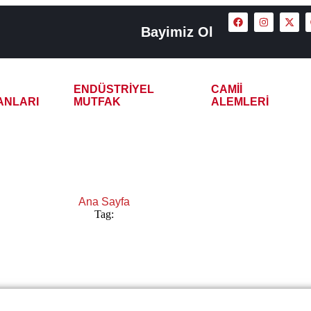
Bayimiz Ol
ENDÜSTRIYEL
CAMII
ANLARI
MUTFAK
ALEMLERI
5 Demlikli Çay Kazanı
Ana Sayfa
Tag:
Mersin 5 Demlikli Çay Kazanı