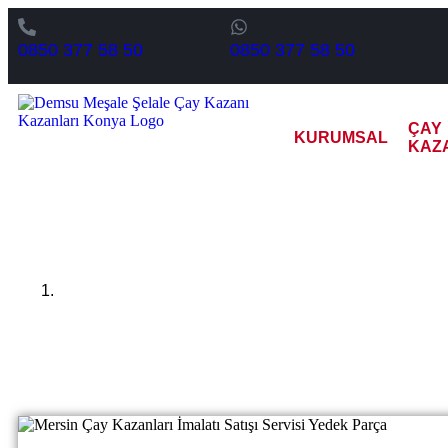
0850 377 58 50
0850 377 58 50
ÇAY
KURUMSAL
KAZ
Mersin 