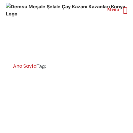
Menü
Mersin 2 Demlikli Çay
Kazanı
Ana Sayfa
Mersin 2 Demlikli Çay Kazanı
Tag:
Mersin Çay Kazanları İmalatı Satışı
Servisi Yedek Parça
Çay kazanları, bakır çay kazanı ve çay makinesi,