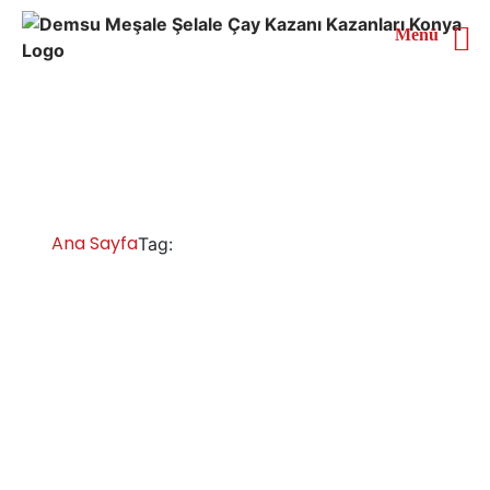
Menü
Mardin Full Akıllı Çay
Kazanı
Ana Sayfa
Mardin Full Akıllı Çay Kazanı
Tag:
Mardin Çay Kazanları İmalatı Satışı
Servisi Yedek Parça
Mardin otomatik çay kazanları, çay ocakları bölge bayi,