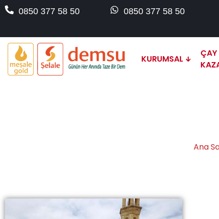
0850 377 58 50
0850 377 58 50
ÇAY
KURUMSAL
KAZ
Mardin
Ana S