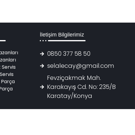
İletişim Bilgilerimiz
azanları
0850 377 58 50
zanları
selalecay@gmail.com
 Servis
Servis
Fevziçakmak Mah.
 Parça
Karakayış Cd. No: 235/B
Parça
Karatay/Konya