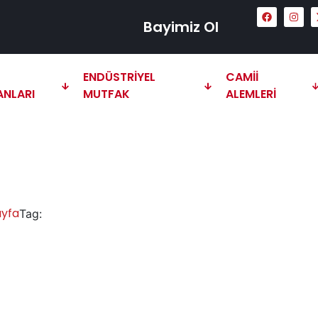
Bayimiz Ol
ENDÜSTRIYEL
CAMII
ANLARI
MUTFAK
ALEMLERI
 Çay Kazanı Satın Al
ayfa
Mardin Çay Kazanı Satın Al
Tag: