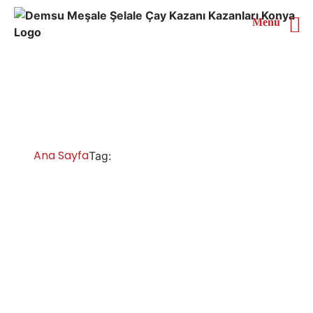
Menü
Mardin Çay Kazanı
Fiyatları
Ana Sayfa
Mardin Çay Kazanı Fiyatları
Tag:
Mardin Çay Kazanları İmalatı Satışı
Servisi Yedek Parça
Mardin otomatik çay kazanları, çay ocakları bölge bayi,