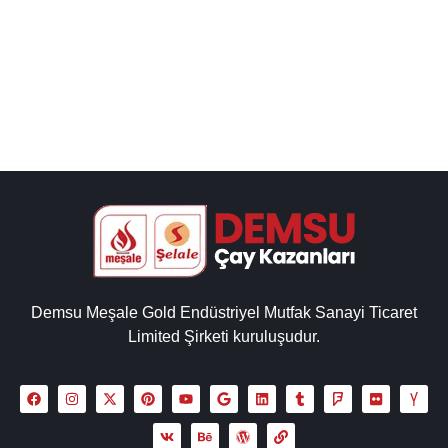
sanayi tipi çay otomatları fiyatları, çay ocağı fiyatları,
paslanmaz çay kazanları iç...
Detaylı İncele
Demsu Meşale Gold Endüstriyel Mutfak Sanayi Ticaret
Limited Şirketi kuruluşudur.