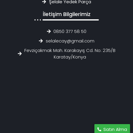
Şelale Yedek Parça
İletişim Bilgilerimiz
0850 377 58 50
selalecay@gmail.com
Fevziçakmak Mah. Karakayış Cd. No: 235/B
Karatay/Konya
Satın Alma