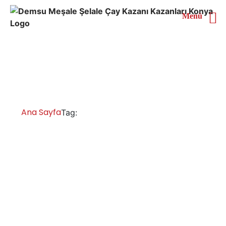
Menü
Mardin 4 Demlikli Çay
Kazanı
Ana Sayfa
Mardin 4 Demlikli Çay Kazanı
Tag:
Mardin Çay Kazanları İmalatı Satışı
Servisi Yedek Parça
Mardin otomatik çay kazanları, çay ocakları bölge bayi,