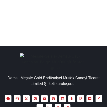
endüstriyel bakır çay kazanı kazanlari çeşitleri
paslanmaz çelikten üretilmiş olup korozyon ve
kireçlenmeye...
Detaylı İncele
Demsu Meşale Gold Endüstriyel Mutfak Sanayi Ticaret
Limited Şirketi kuruluşudur.