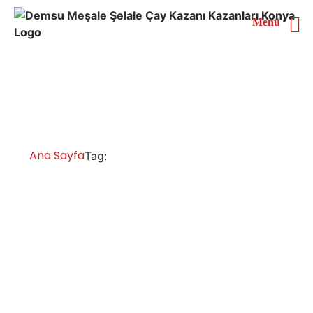
Menü
Manisa 6 Demlikli Çay
Kazanı
Ana Sayfa
Manisa 6 Demlikli Çay Kazanı
Tag:
Manisa Çay Kazanları İmalatı Satışı
Servisi Yedek Parça
Manisa inox çay kazanı, paslanmaz çay kazanları,