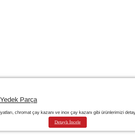
atya Çaymatik Satan Ye
i Yedek Parça
yatları, chromat çay kazanı ve inox çay kazanı gibi ürünlerimizi detayl
Detaylı İncele