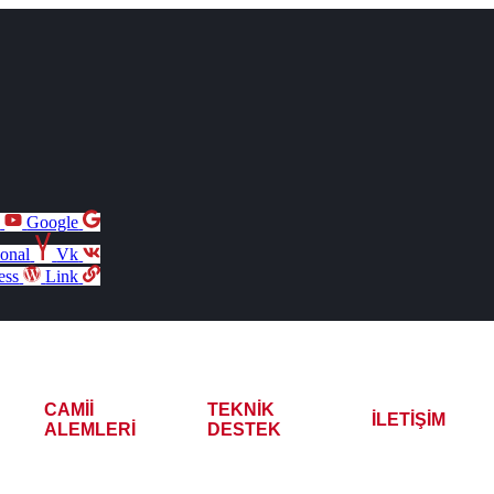
e
Google
ional
Vk
ess
Link
CAMII
TEKNIK
İLETIŞIM
ALEMLERI
DESTEK