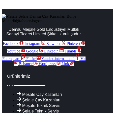
Demsu Meşale Gold Endüstriyel Mutfak
Sanayi Ticaret Limited Şirketi kuruluşudur.
Facebook
Instagram
X-twitter
Pinterest
Youtube
Google
Linkedin
Tumblr
Foursquare
Flickr
Yandex-international
Vk
Behance
Wordpress
Link
Ürünlerimiz
Meşale Çay Kazanları
Şelale Çay Kazanları
Meşale Teknik Servis
Şelale Teknik Servis