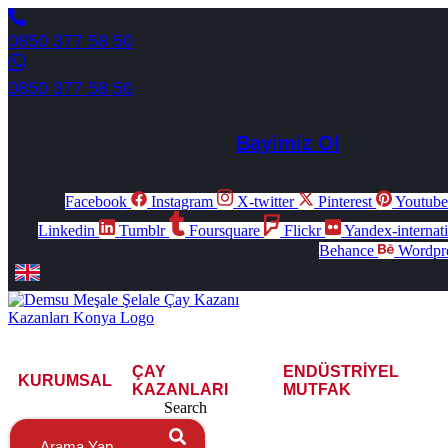
0850 377 58 50
0850 377 58 50
Bayimiz Ol
Facebook
Instagram
X-twitter
Pinterest
Youtub
Linkedin
Tumblr
Foursquare
Flickr
Yandex-internat
Behance
Wordpr
ÇAY
ENDÜSTRIYEL
KURUMSAL
KAZANLARI
MUTFAK
Search