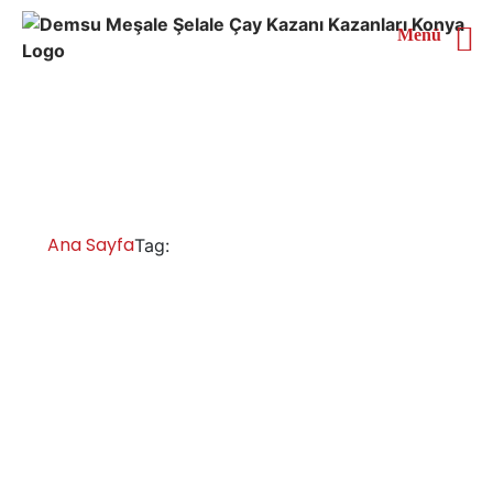
Menü
Malatya Çay Kazanı
Fiyatları
Ana Sayfa
Malatya Çay Kazanı Fiyatları
Tag:
Malatya Çay Kazanları İmalatı Satışı
Servisi Yedek Parça
Malatya cay kazanı fiyatları ve modelleri, çay makinesi