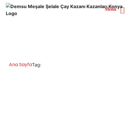
Menü
Kütahya Çaymatik Satan
Yerler
Ana Sayfa
Kütahya Çaymatik Satan Yerler
Tag:
Kütahya Çay Kazanları İmalatı Satışı
Servisi Yedek Parça
Doğalgazlı ve elektrikli tüplü çay kazanları fiyatları,