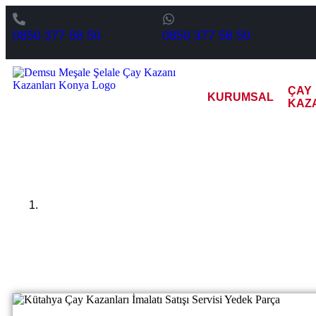
0850 377 58 50
0850 377 58 50
ÇAY
KURUMSAL
KAZ
Kütahya