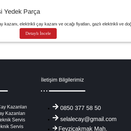
si Yedek Parça
y kazanı, elektrikli çay kazanı ve ocağı fiyatları, gazlı elektrikli ve doğ
Detaylı İncele
İletişim Bilgilerimiz
ay Kazanları
0850 377 58 50
ay Kazanları
selalecay@gmail.com
eknik Servis
eknik Servis
Fevziçakmak Mah.