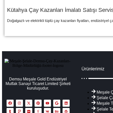
Kütahya Çay Kazanları İmalatı Satışı Servi
Doğalgazlı ve elektrikli tüplü çay kazanları fiyatları, endüstriyel ça
Ürünlerimiz
Demsu Meşale Gold Endüstriyel
Mutfak Sanayi Ticaret Limited Şirketi
kuruluşudur.
Meşale Ç
Şelale Ç
Meşale T
Şelale T