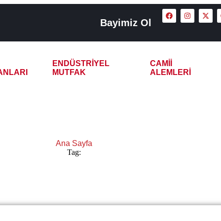
Bayimiz Ol
ENDÜSTRIYEL
CAMII
ANLARI
MUTFAK
ALEMLERI
 5 Demlikli Çay Kazanı
Ana Sayfa
Tag:
Kütahya 5 Demlikli Çay Kazanı