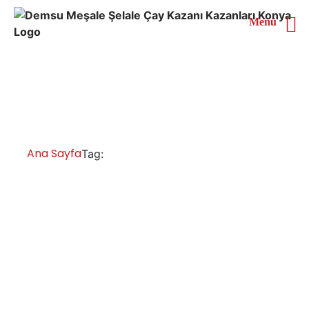
Menü
Konya Endüstriyel Çay
Kazanı
Ana Sayfa
Konya Endüstriyel Çay Kazanı
Tag:
Konya Çay Kazanları İmalatı Satışı
Servisi Yedek Parça
Konya yüksek kalite çay kazanları, chromat çay kazanı,
paslanmaz çay kazanları, endüstriyel çay ocağı, çay