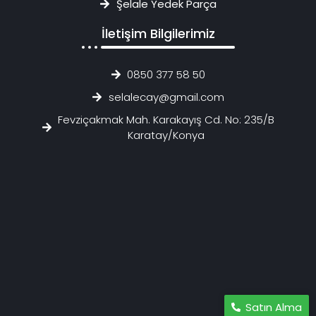
Şelale Yedek Parça
İletişim Bilgilerimiz
0850 377 58 50
selalecay@gmail.com
Fevziçakmak Mah. Karakayış Cd. No: 235/B
Karatay/Konya
Satın Alma