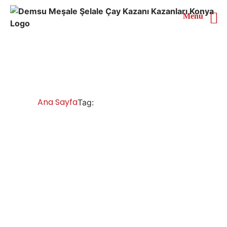
Menü
Konya Çay Kazanları
Ana Sayfa
Konya Çay Kazanları
Tag:
Konya Çay Kazanları İmalatı Satışı
Servisi Yedek Parça
Konya yüksek kalite çay kazanları, chromat çay kazanı,
paslanmaz çay kazanları, endüstriyel çay ocağı, çay