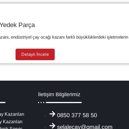
i Yedek Parça
anı, endüstriyel çay ocağı kazanı farklı büyüklüklerdeki işletmelerin 
Detaylı İncele
İletişim Bilgilerimiz
y Kazanları
0850 377 58 50
y Kazanları
selalecay@gmail.com
knik Servis