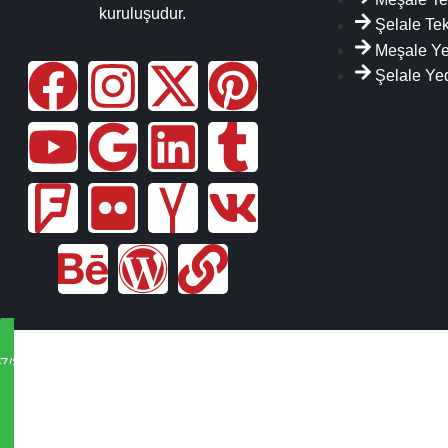
kuruluşudur.
Şelale Tek
Meşale Y
Şelale Ye
7/24 Teknik Destek