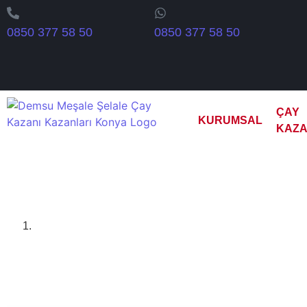
0850 377 58 50
0850 377 58 50
ÇAY
KURUMSAL
KAZA
Kocaeli Y