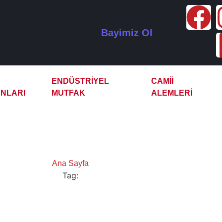
Bayimiz Ol
ENDÜSTRIYEL
CAMII
NLARI
MUTFAK
ALEMLERI
arı Otomatik Çay Kazanı
Ana Sayfa
Tag:
Kocaeli Yarı Otomatik Çay Kazanı