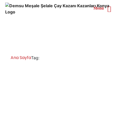
Menü
Kocaeli 6 Demlikli Çay
Kazanı
Ana Sayfa
Kocaeli 6 Demlikli Çay Kazanı
Tag:
Kocaeli Çay Kazanları İmalatı Satışı
Servisi Yedek Parça
Kocaeli çay kazanlari, yüksek kalite çay kazanlar,