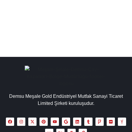
chromat çay kazanı, endüstriyel çay ocağı kazanı farklı
büyüklüklerdeki işletmelerin ihtiyaçlarını karşılamak
amacıyla...
Detaylı İncele
Demsu Meşale Gold Endüstriyel Mutfak Sanayi Ticaret
Limited Şirketi kuruluşudur.