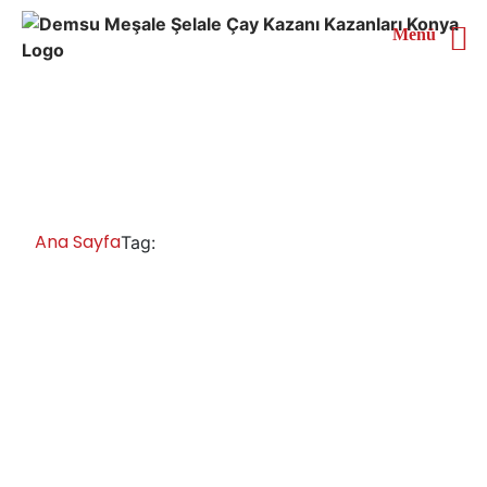
Menü
Kırşehir Doğal Gazlı Çay
Kazanı
Ana Sayfa
Kırşehir Doğal Gazlı Çay Kazanı
Tag:
Kırşehir Çay Kazanları İmalatı Satışı
Servisi Yedek Parça
Cay kazani fiyatları ve modelleri, sanayi tipi çay