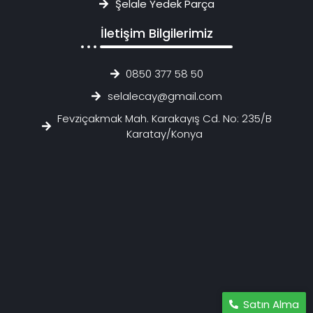
Şelale Yedek Parça
İletişim Bilgilerimiz
0850 377 58 50
selalecay@gmail.com
Fevziçakmak Mah. Karakayış Cd. No: 235/B
Karatay/Konya
Satın Alma