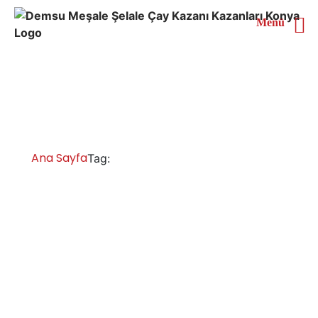
Menü
Karabük Çay Kazanı Satın
Al
Ana Sayfa
Karabük Çay Kazanı Satın Al
Tag:
Karabük Çay Kazanları İmalatı Satışı
Servisi Yedek Parça
Karabük sanayi tipi çay kazanları, otomatik çay