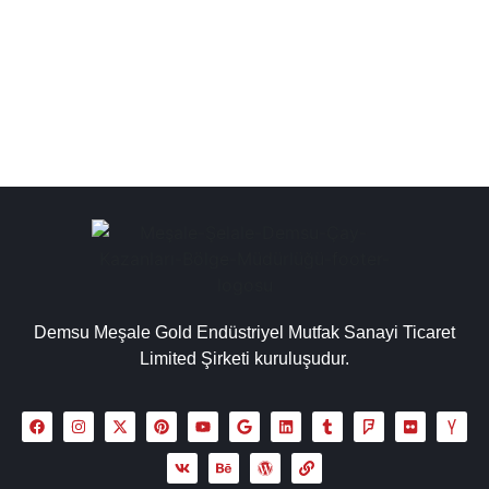
kazanları, yüksek kalite çay kazanlar, kahveci çay
ocakları kapsamında çay kazanlarımızda buhar basınç...
Detaylı İncele
Demsu Meşale Gold Endüstriyel Mutfak Sanayi Ticaret
Limited Şirketi kuruluşudur.