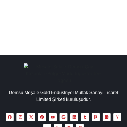
otomatik çay kazanları çeşitleri içerisinde bulunan
topraklamalar oluşabilecek elektriksel arızaların
oluşmasının önüne geçer....
Detaylı İncele
Demsu Meşale Gold Endüstriyel Mutfak Sanayi Ticaret
Limited Şirketi kuruluşudur.