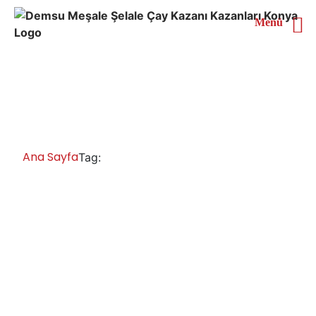
Menü
İstanbul Çaymatik Satan
Yerler
Ana Sayfa
İstanbul Çaymatik Satan Yerler
Tag:
İstanbul Çay Kazanları İmalatı Satışı
Servisi Yedek Parça
İstanbul çay kazanı çeşitleri, kahveci çay ocakları,