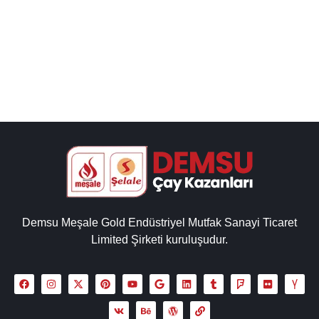
Müdürlüğü olarak cay kazani fiyatları ve modelleri, çay
makinesi çaycı uygun fiyatlarla sizlere...
Detaylı İncele
Demsu Meşale Gold Endüstriyel Mutfak Sanayi Ticaret
Limited Şirketi kuruluşudur.