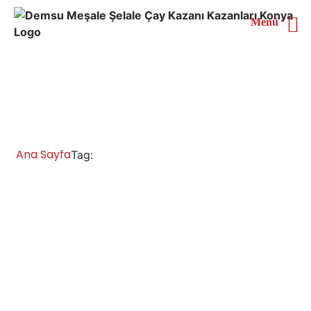
Menü
Gaziantep Çaymatik
Satan Yerler
Ana Sayfa
Gaziantep Çaymatik Satan Yerler
Tag:
Gaziantep Çay Kazanları İmalatı Satışı
Servisi Yedek Parça
Gaziantep Meşale Şelale Demsu Çay Kazanları Bölge