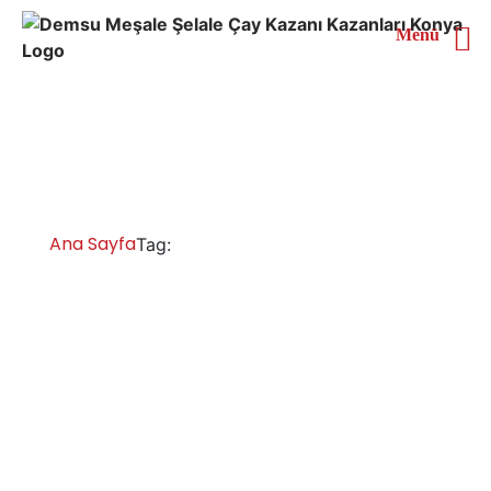
Menü
Erzurum Çay Kazanı
Satın Al
Ana Sayfa
Erzurum Çay Kazanı Satın Al
Tag:
Erzurum Çay Kazanları İmalatı Satışı
Servisi Yedek Parça
Erzurum sanayi tipi çay kazanları satışları ile