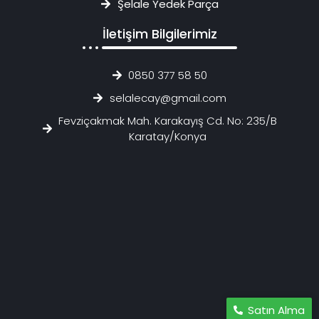
Şelale Yedek Parça
İletişim Bilgilerimiz
0850 377 58 50
selalecay@gmail.com
Fevziçakmak Mah. Karakayış Cd. No: 235/B
Karatay/Konya
Satın Alma