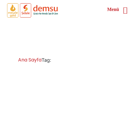
Menü
Bolu Çay Kazanı Satın Al
Ana Sayfa
Bolu Çay Kazanı Satın Al
Tag:
Bolu Çay Kazanları İmalatı Satışı Servisi
Yedek Parça
Bolu çay ocakları imalatcısı, çay kazanı imalatçıları, çay
ocakları bölge bayi olarak sizlere paslanmaz çelikten