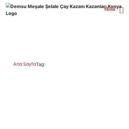
Menü
Bingöl 6 Demlikli Çay
Kazanı
Ana Sayfa
Bingöl 6 Demlikli Çay Kazanı
Tag:
Bingöl Çay Kazanları İmalatı Satışı
Servisi Yedek Parça
Bingöl çay kazanları ve çay makinesi kazanı imalatçıları
ve satıcıları; çay kazanları çay ocağı modelleri ve