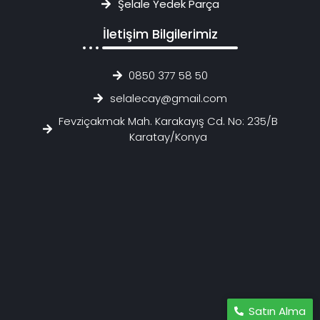
Şelale Yedek Parça
İletişim Bilgilerimiz
0850 377 58 50
selalecay@gmail.com
Fevziçakmak Mah. Karakayış Cd. No: 235/B
Karatay/Konya
Satın Alma