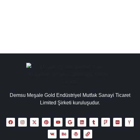
kazanları, işletmelerin konseptine uyum sağlayarak şık
bir sunum oluşturur. Bayburt çay...
Detaylı İncele
Demsu Meşale Gold Endüstriyel Mutfak Sanayi Ticaret
Limited Şirketi kuruluşudur.