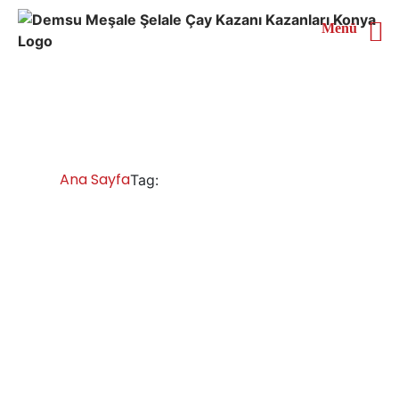
Menü
Bayburt Çay Kazanları
Ana Sayfa
Bayburt Çay Kazanları
Tag:
Bayburt Çay Kazanları İmalatı Satışı
Servisi Yedek Parça
Bakır çay kazanları, inox çay kazanı, antik bakır çay