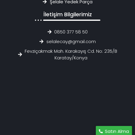
Şelale Yedek Parça
İletişim Bilgilerimiz
0850 377 58 50
selalecay@gmail.com
Fevziçakmak Mah. Karakayış Cd. No: 235/B
Karatay/Konya
Satın Alma